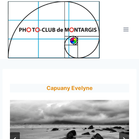
Aller
au
contenu
Capuany Evelyne